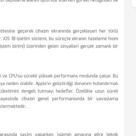
azın depolama alanını optimize ederken görsel netliğinden de
 ötesine geçerek cihazın ekranında gerçekleşen her türlü
r. iOS 18 işletim sistemi, bu süreçte ekranın tazeleme hızını
 işlem birimi) üzerinden gelen sinyalleri gerçek zamanlı bir
imi ve CPU'su sürekli yüksek performans modunda çalışır. Bu
şa neden olabilir. Apple’ın geliştirdiği donanım hızlandırmalı
tüketimini dengeli tutmayı hedefler. Özellikle uzun süreli
 sayesinde cihazın genel performansında bir yavaşlama
stermektedir.
ı arasında seçim yaparken, işlemin amacına göre teknik