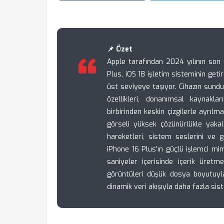
📌 Özet
Apple tarafından 2024 yılının son 
Plus, iOS 18 işletim sisteminin getir
üst seviyeye taşıyor. Cihazın sun
özellikleri, donanımsal kaynakl
birbirinden keskin çizgilerle ayrıl
görseli yüksek çözünürlükle yaka
hareketleri, sistem seslerini ve gö
iPhone 16 Plus'ın güçlü işlemci mima
saniyeler içerisinde içerik üretm
görüntüleri düşük dosya boyutuyl
dinamik veri akışıyla daha fazla sis