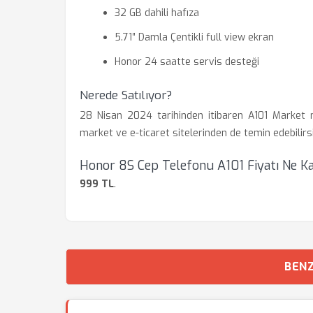
32 GB dahili hafıza
5.71″ Damla Çentikli full view ekran
Honor 24 saatte servis desteği
Nerede Satılıyor?
28 Nisan 2024 tarihinden itibaren A101 Market ma
market ve e-ticaret sitelerinden de temin edebilirsi
Honor 8S Cep Telefonu A101 Fiyatı Ne K
999 TL
.
BENZ