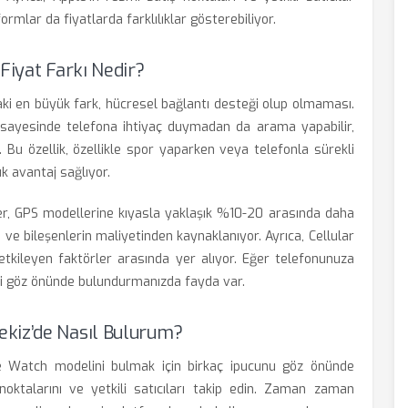
ormlar da fiyatlarda farklılıklar gösterebiliyor.
Fiyat Farkı Nedir?
ki en büyük fark, hücresel bağlantı desteği olup olmaması.
i sayesinde telefona ihtiyaç duymadan da arama yapabilir,
. Bu özellik, özellikle spor yaparken veya telefonla sürekli
ük avantaj sağlıyor.
ller, GPS modellerine kıyasla yaklaşık %10-20 arasında daha
m ve bileşenlerin maliyetinden kaynaklanıyor. Ayrıca, Cellular
kileyen faktörler arasında yer alıyor. Eğer telefonunuza
eti göz önünde bulundurmanızda fayda var.
kiz’de Nasıl Bulurum?
e Watch modelini bulmak için birkaç ipucunu göz önünde
 noktalarını ve yetkili satıcıları takip edin. Zaman zaman