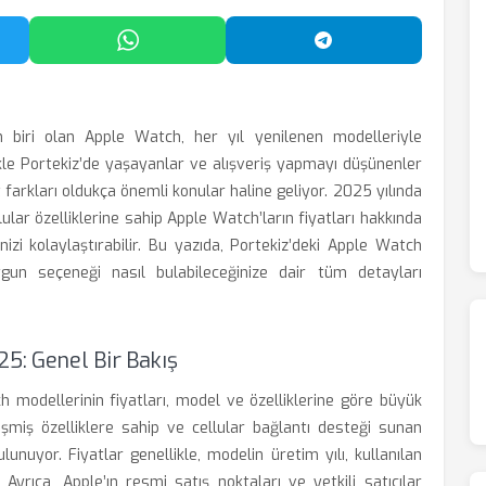
'da Paylaş
WhatsApp'ta Paylaş
Telegram'da Payl
n biri olan Apple Watch, her yıl yenilenen modelleriyle
likle Portekiz’de yaşayanlar ve alışveriş yapmayı düşünenler
t farkları oldukça önemli konular haline geliyor. 2025 yılında
ular özelliklerine sahip Apple Watch’ların fiyatları hakkında
zi kolaylaştırabilir. Bu yazıda, Portekiz’deki Apple Watch
ygun seçeneği nasıl bulabileceğinize dair tüm detayları
25: Genel Bir Bakış
ch modellerinin fiyatları, model ve özelliklerine göre büyük
lişmiş özelliklere sahip ve cellular bağlantı desteği sunan
nuyor. Fiyatlar genellikle, modelin üretim yılı, kullanılan
Ayrıca, Apple’ın resmi satış noktaları ve yetkili satıcılar