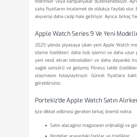
indirimler veya kampanyalar düzenlenebiliyor. Ayrıc
satış fiyatlarını incelemek de oldukça faydalı olur
alışverişi daha cazip hale getiriyor. Ayrıca, birkaç far
Apple Watch Series 9 Ve Yeni Modelle
2025 yılında piyasaya çıkan yeni Apple Watch mode
izleme özellikleri, daha hızlı işlemci ve daha uzun 
yeni nesil ekran teknolojileri ve daha dayanıklı 
sağlık sensörü ve gelişmiş fitness takibi özellikle
ulaşmasını kolaylaştırıyor. Güncel fiyatlara baktı
görebilirsiniz.
Portekiz’de Apple Watch Satın Alırk
İşte dikkat edilmesi gereken birkaç önemli nokta:
Satın alacağınız mağazanın orijinalliği ve güv
Modeller arasındaki farklar ve özellikler