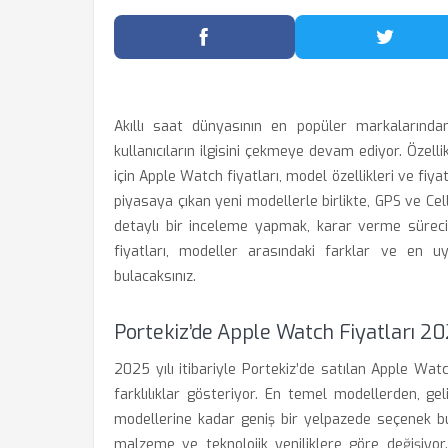
Facebook'ta Paylaş
Twitter
Akıllı saat dünyasının en popüler markalarında
kullanıcıların ilgisini çekmeye devam ediyor. Özel
için Apple Watch fiyatları, model özellikleri ve fiya
piyasaya çıkan yeni modellerle birlikte, GPS ve Cell
detaylı bir inceleme yapmak, karar verme sürecini
fiyatları, modeller arasındaki farklar ve en u
bulacaksınız.
Portekiz’de Apple Watch Fiyatları 20
2025 yılı itibariyle Portekiz’de satılan Apple Wat
farklılıklar gösteriyor. En temel modellerden, ge
modellerine kadar geniş bir yelpazede seçenek bulu
malzeme ve teknolojik yeniliklere göre değişiyor. 