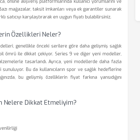
a, online alışveriş platformlarında kullanıcı yorumlarını ve
. Bazı mağazalar, taksit imkanları veya ek garantiler sunarak
klı satıcıyı karşılaştırarak en uygun fiyatı bulabilirsiniz.
rin Özellikleri Neler?
lleri, genellikle önceki serilere göre daha gelişmiş sağlık
pil ömrü ile dikkat çekiyor. Series 9 ve diğer yeni modeller,
malzemelerle tasarlandı. Ayrıca, yeni modellerde daha fazla
ri sunuluyor. Bu da kullanıcıların spor ve sağlık hedeflerine
ğınızda, bu gelişmiş özelliklerin fiyat farkına yansıdığını
en Nelere Dikkat Etmeliyim?
enilirliği