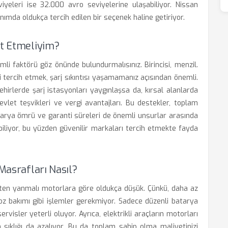
viyeleri ise 32.000 avro seviyelerine ulaşabiliyor. Nissan
llanımda oldukça tercih edilen bir seçenek haline getiriyor.
at Etmeliyim?
mli faktörü göz önünde bulundurmalısınız. Birincisi, menzil.
 tercih etmek, şarj sıkıntısı yaşamamanız açısından önemli.
 şehirlerde şarj istasyonları yaygınlaşsa da, kırsal alanlarda
vlet teşvikleri ve vergi avantajları. Bu destekler, toplam
batarya ömrü ve garanti süreleri de önemli unsurlar arasında
biliyor, bu yüzden güvenilir markaları tercih etmekte fayda
 Masrafları Nasıl?
 içten yanmalı motorlara göre oldukça düşük. Çünkü, daha az
zoz bakımı gibi işlemler gerekmiyor. Sadece düzenli batarya
rvisler yeterli oluyor. Ayrıca, elektrikli araçların motorları
 sıklığı da azalıyor. Bu da toplam sahip olma maliyetinizi