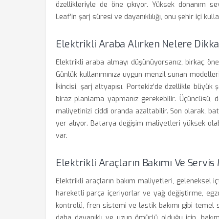
özellikleriyle de öne çıkıyor. Yüksek donanım se
Leaf’in şarj süresi ve dayanıklılığı, onu şehir içi ku
Elektrikli Araba Alırken Nelere Dikk
Elektrikli araba almayı düşünüyorsanız, birkaç öne
Günlük kullanımınıza uygun menzil sunan modelleri
İkincisi, şarj altyapısı. Portekiz’de özellikle büyük
biraz planlama yapmanız gerekebilir. Üçüncüsü, de
maliyetinizi ciddi oranda azaltabilir. Son olarak, 
yer alıyor. Batarya değişim maliyetleri yüksek ola
var.
Elektrikli Araçların Bakımı Ve Servis
Elektrikli araçların bakım maliyetleri, geleneksel
hareketli parça içeriyorlar ve yağ değiştirme, eg
kontrolü, fren sistemi ve lastik bakımı gibi temel se
daha dayanıklı ve uzun ömürlü olduğu için, bakım