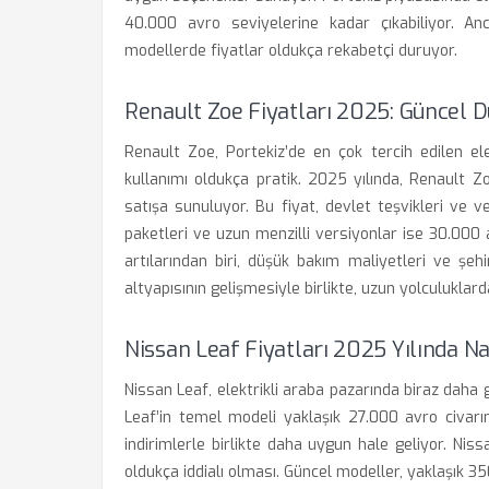
40.000 avro seviyelerine kadar çıkabiliyor. An
modellerde fiyatlar oldukça rekabetçi duruyor.
Renault Zoe Fiyatları 2025: Güncel 
Renault Zoe, Portekiz’de en çok tercih edilen el
kullanımı oldukça pratik. 2025 yılında, Renault 
satışa sunuluyor. Bu fiyat, devlet teşvikleri ve v
paketleri ve uzun menzilli versiyonlar ise 30.000 
artılarından biri, düşük bakım maliyetleri ve şe
altyapısının gelişmesiyle birlikte, uzun yolculuklarda
Nissan Leaf Fiyatları 2025 Yılında N
Nissan Leaf, elektrikli araba pazarında biraz daha ge
Leaf’in temel modeli yaklaşık 27.000 avro civarın
indirimlerle birlikte daha uygun hale geliyor. Nis
oldukça iddialı olması. Güncel modeller, yaklaşık 3