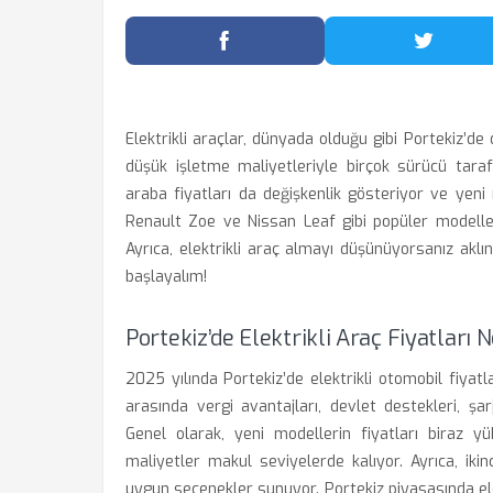
Facebook'ta Paylaş
Twitter
Elektrikli araçlar, dünyada olduğu gibi Portekiz’d
düşük işletme maliyetleriyle birçok sürücü tarafın
araba fiyatları da değişkenlik gösteriyor ve yeni 
Renault Zoe ve Nissan Leaf gibi popüler modelleri
Ayrıca, elektrikli araç almayı düşünüyorsanız aklın
başlayalım!
Portekiz’de Elektrikli Araç Fiyatları
2025 yılında Portekiz’de elektrikli otomobil fiyatl
arasında vergi avantajları, devlet destekleri, şa
Genel olarak, yeni modellerin fiyatları biraz y
maliyetler makul seviyelerde kalıyor. Ayrıca, iki
uygun seçenekler sunuyor. Portekiz piyasasında elek