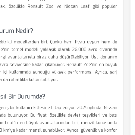
cak, özellikle Renault Zoe ve Nissan Leaf gibi popüler
Durum Nedir?
ektrikli modellerden biri. Çünkü hem fiyatı uygun hem de
Zoe’nin temel modeli yaklaşık olarak 26.000 avro civarında
ergi avantajlarıyla biraz daha düşürülebiliyor. Üst donanım
avro seviyesine kadar çıkabiliyor. Renault Zoe’nin en büyük
hir içi kullanımda sunduğu yüksek performans. Ayrıca, şarj
 da rahatlıkla kullanılabiliyor.
asıl Bir Durumda?
niş bir kullanıcı kitlesine hitap ediyor. 2025 yılında, Nissan
da bulunuyor. Bu fiyat, özellikle devlet teşvikleri ve bazı
san Leaf’in en büyük avantajlarından biri, menzil konusunda
50 km’ye kadar menzil sunabiliyor. Ayrıca, güvenlik ve konfor