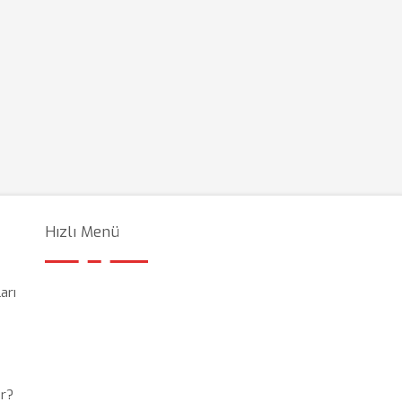
Hızlı Menü
arı
or?