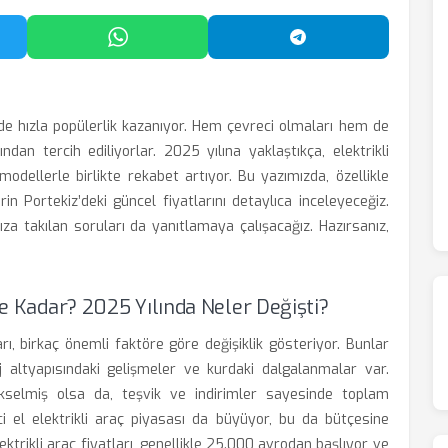
'da Paylaş
WhatsApp'ta Paylaş
Telegram'da Payl
e de hızla popülerlik kazanıyor. Hem çevreci olmaları hem de
dan tercih ediliyorlar. 2025 yılına yaklaştıkça, elektrikli
modellerle birlikte rekabet artıyor. Bu yazımızda, özellikle
n Portekiz’deki güncel fiyatlarını detaylıca inceleyeceğiz.
ıza takılan soruları da yanıtlamaya çalışacağız. Hazırsanız,
 Ne Kadar? 2025 Yılında Neler Değişti?
arı, birkaç önemli faktöre göre değişiklik gösteriyor. Bunlar
rj altyapısındaki gelişmeler ve kurdaki dalgalanmalar var.
ükselmiş olsa da, teşvik ve indirimler sayesinde toplam
nci el elektrikli araç piyasası da büyüyor, bu da bütçesine
trikli araç fiyatları, genellikle 25.000 avrodan başlıyor ve