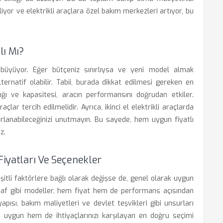
liyor ve elektrikli araçlara özel bakım merkezleri artıyor, bu
lı Mı?
la büyüyor. Eğer bütçeniz sınırlıysa ve yeni model almak
 alternatif olabilir. Tabii, burada dikkat edilmesi gereken en
ı ve kapasitesi, aracın performansını doğrudan etkiler.
çlar tercih edilmelidir. Ayrıca, ikinci el elektrikli araçlarda
arlanabileceğinizi unutmayın. Bu sayede, hem uygun fiyatlı
z.
Fiyatları Ve Seçenekler
çeşitli faktörlere bağlı olarak değişse de, genel olarak uygun
eaf gibi modeller, hem fiyat hem de performans açısından
tyapısı, bakım maliyetleri ve devlet teşvikleri gibi unsurları
uygun hem de ihtiyaçlarınızı karşılayan en doğru seçimi