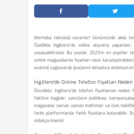
Facebook'ta Paylaş
Twitter
Merhaba teknoloji severler! Günümüzde akıllı tel
Özellikle İngiltere’de online alışveriş yaparken
yaşayabilirsiniz. Bu yazıda, 2025’in en popüler 
online mağazalarda fiyatları nasıl karşılaştırabilec
avantaj sağlayacak ipuçlarını detaylıca anlatıyorum
İngiltere’de Online Telefon Fiyatları Neden 
Öncelikle, İngiltere’de telefon fiyatlarının neden 
faktöre bağlıdır: satıcıların politikası, kampanya
mağazalar zaman zaman indirimler ve özel teklifler
farklı platformlarda farklı fiyatlara bulunabilir
oldukça önemli.