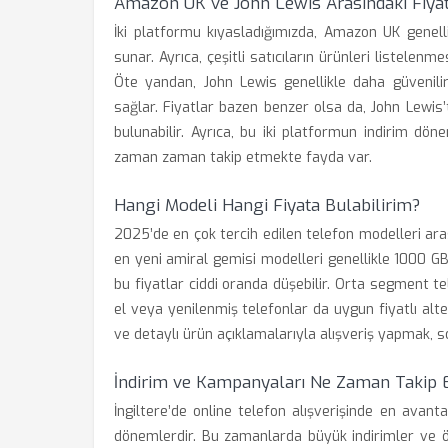
Amazon UK ve John Lewis Arasındaki Fiyat
İki platformu kıyasladığımızda, Amazon UK genell
sunar. Ayrıca, çeşitli satıcıların ürünleri listelen
Öte yandan, John Lewis genellikle daha güvenili
sağlar. Fiyatlar bazen benzer olsa da, John Lewis’
bulunabilir. Ayrıca, bu iki platformun indirim dön
zaman zaman takip etmekte fayda var.
Hangi Modeli Hangi Fiyata Bulabilirim?
2025’de en çok tercih edilen telefon modelleri ara
en yeni amiral gemisi modelleri genellikle 1000 GB
bu fiyatlar ciddi oranda düşebilir. Orta segment te
el veya yenilenmiş telefonlar da uygun fiyatlı alter
ve detaylı ürün açıklamalarıyla alışveriş yapmak, 
İndirim ve Kampanyaları Ne Zaman Takip 
İngiltere’de online telefon alışverişinde en avan
dönemlerdir. Bu zamanlarda büyük indirimler ve ö