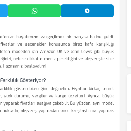
'da Paylaş
WhatsApp'ta Paylaş
Telegram'da Payl
efonlar hayatımızın vazgeçilmez bir parçası haline geldi.
, fiyatlar ve seçenekler konusunda biraz kafa karışıklığı
telefon modelleri için Amazon UK ve John Lewis gibi büyük
eğinizi, nelere dikkat etmeniz gerektiğini ve alışverişte size
. Hazırsanız, başlayalım!
Farklılık Gösteriyor?
farklılık gösterebileceğine değinelim. Fiyatlar birkaç temel
lar, stok durumu, vergiler ve kargo ücretleri. Ayrıca, büyük
 yaparak fiyatları aşağıya çekebilir. Bu yüzden, aynı model
. Bu noktada, alışveriş yapmadan önce karşılaştırma yapmak