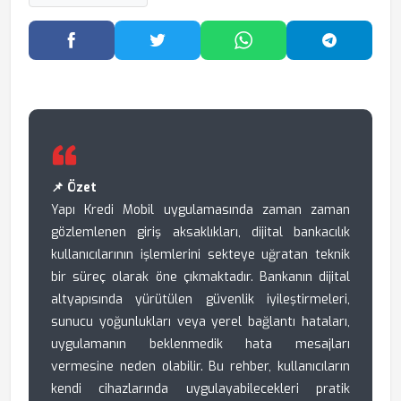
Facebook'ta Paylaş
Twitter'da Paylaş
WhatsApp'ta Paylaş
Telegram
📌 Özet
Yapı Kredi Mobil uygulamasında zaman zaman
gözlemlenen giriş aksaklıkları, dijital bankacılık
kullanıcılarının işlemlerini sekteye uğratan teknik
bir süreç olarak öne çıkmaktadır. Bankanın dijital
altyapısında yürütülen güvenlik iyileştirmeleri,
sunucu yoğunlukları veya yerel bağlantı hataları,
uygulamanın beklenmedik hata mesajları
vermesine neden olabilir. Bu rehber, kullanıcıların
kendi cihazlarında uygulayabilecekleri pratik