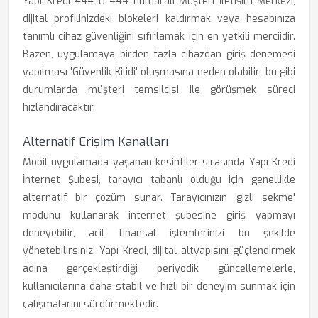
Yapı Kredi 444 0 444 numaralı Müşteri İletişim Merkezi,
dijital profilinizdeki blokeleri kaldırmak veya hesabınıza
tanımlı cihaz güvenliğini sıfırlamak için en yetkili merciidir.
Bazen, uygulamaya birden fazla cihazdan giriş denemesi
yapılması 'Güvenlik Kilidi' oluşmasına neden olabilir; bu gibi
durumlarda müşteri temsilcisi ile görüşmek süreci
hızlandıracaktır.
Alternatif Erişim Kanalları
Mobil uygulamada yaşanan kesintiler sırasında Yapı Kredi
İnternet Şubesi, tarayıcı tabanlı olduğu için genellikle
alternatif bir çözüm sunar. Tarayıcınızın 'gizli sekme'
modunu kullanarak internet şubesine giriş yapmayı
deneyebilir, acil finansal işlemlerinizi bu şekilde
yönetebilirsiniz. Yapı Kredi, dijital altyapısını güçlendirmek
adına gerçekleştirdiği periyodik güncellemelerle,
kullanıcılarına daha stabil ve hızlı bir deneyim sunmak için
çalışmalarını sürdürmektedir.