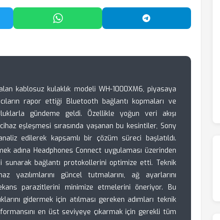
'da Paylaş
WhatsApp'ta Paylaş
Telegram'da Payl
alan kablosuz kulaklık modeli WH-1000XM6, piyasaya
ıcıların rapor ettiği Bluetooth bağlantı kopmaları ve
orluklarla gündeme geldi. Özellikle yoğun veri akışı
cihaz eşleşmesi sırasında yaşanan bu kesintiler, Sony
 analiz edilerek kapsamlı bir çözüm süreci başlatıldı.
ştirmek adına Headphones Connect uygulaması üzerinden
i sunarak bağlantı protokollerini optimize etti. Teknik
cihaz yazılımlarını güncel tutmalarını, ağ ayarlarını
ekans parazitlerini minimize etmelerini öneriyor. Bu
lıklarını gidermek için atılması gereken adımları teknik
erformansını en üst seviyeye çıkarmak için gerekli tüm