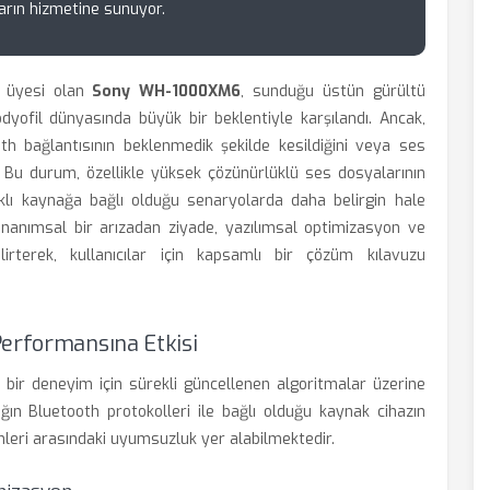
ların hizmetine sunuyor.
ni üyesi olan
Sony WH-1000XM6
, sunduğu üstün gürültü
dyofil dünyasında büyük bir beklentiyle karşılandı. Ancak,
oth bağlantısının beklenmedik şekilde kesildiğini veya ses
r. Bu durum, özellikle yüksek çözünürlüklü ses dosyalarının
rklı kaynağa bağlı olduğu senaryolarda daha belirgin hale
donanımsal bir arızadan ziyade, yazılımsal optimizasyon ve
lirterek, kullanıcılar için kapsamlı bir çözüm kılavuzu
Performansına Etkisi
 bir deneyim için sürekli güncellenen algoritmalar üzerine
ığın Bluetooth protokolleri ile bağlı olduğu kaynak cihazın
ümleri arasındaki uyumsuzluk yer alabilmektedir.