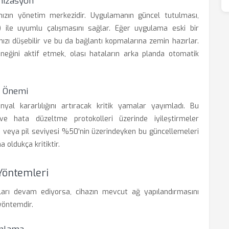
mizasyon
ızın yönetim merkezidir. Uygulamanın güncel tutulması,
c) ile uyumlu çalışmasını sağlar. Eğer uygulama eski bir
hızı düşebilir ve bu da bağlantı kopmalarına zemin hazırlar.
eğini aktif etmek, olası hataların arka planda otomatik
n Önemi
yal kararlılığını artıracak kritik yamalar yayımladı. Bu
 ve hata düzeltme protokolleri üzerinde iyileştirmeler
yken veya pil seviyesi %50'nin üzerindeyken bu güncellemeleri
 oldukça kritiktir.
Yöntemleri
ları devam ediyorsa, cihazın mevcut ağ yapılandırmasını
yöntemdir.