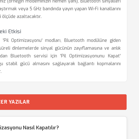
nız (örneğin modeminizin hemen yanı), Bluetooth sinyalleri
laştırmak veya 5 GHz bandında yayın yapan Wi-Fi kanallarını
 ölçüde azaltacaktır.
ki Etkisi
a 'Pil Optimizasyonu' modları, Bluetooth modülüne giden
un süreli dinlemelerde sinyal gücünün zayıflamasına ve anlık
ndan Bluetooth servisi için 'Pil Optimizasyonunu Kapat'
uğu stabil gücü almasını sağlayarak bağlantı kopmalarını
.
ER YAZILAR
zasyonu Nasıl Kapatılır?