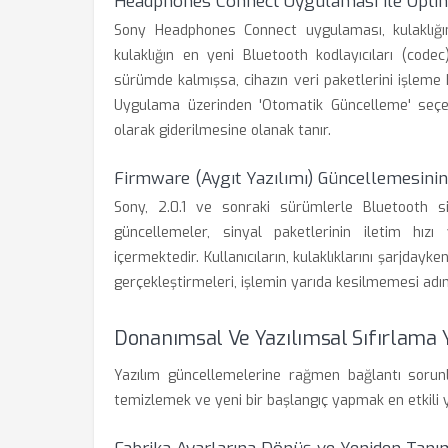
Headphones Connect Uygulaması ile Opti
Sony Headphones Connect uygulaması, kulaklığın
kulaklığın en yeni Bluetooth kodlayıcıları (code
sürümde kalmışsa, cihazın veri paketlerini işleme 
Uygulama üzerinden 'Otomatik Güncelleme' seçen
olarak giderilmesine olanak tanır.
Firmware (Aygıt Yazılımı) Güncellemesini
Sony, 2.0.1 ve sonraki sürümlerle Bluetooth sin
güncellemeler, sinyal paketlerinin iletim hızı
içermektedir. Kullanıcıların, kulaklıklarını şarjda
gerçekleştirmeleri, işlemin yarıda kesilmemesi adına
Donanımsal Ve Yazılımsal Sıfırlama 
Yazılım güncellemelerine rağmen bağlantı sorun
temizlemek ve yeni bir başlangıç yapmak en etkili 