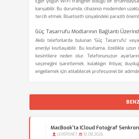
Eğer yoğun Wi-Fi trafiğinin olduğu bir ortamdaysa
karışabilir. Bu durumda, cihazınızı modemden uzak
tercih etmek, Bluetooth sinyalindeki paraziti önemli
Güç Tasarrufu Modlarının Bağlantı Üzerinde
Akıllı telefonlarda bulunan 'Güç Tasarrufu' vey
enerjiyi kısıtlayabilir. Bu kısıtlama, özellikle uz
kesintilere neden olur. Telefonunuzun ayarları
seçeneğini işaretlemek, kulaklığın ihtiyaç duyd
engellemek için atılabilecek profesyonel bir adımdır
BENZ
MacBook'ta ICloud Fotoğraf Senkroni
LEVERSNET
10.08.2026