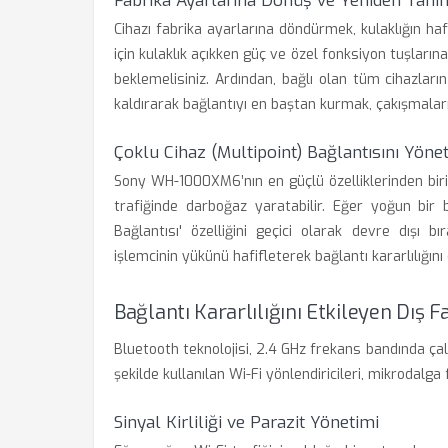
Fabrika Ayarlarına Dönüş ve Yeniden Tan
Cihazı fabrika ayarlarına döndürmek, kulaklığın haf
için kulaklık açıkken güç ve özel fonksiyon tuşlarına 
beklemelisiniz. Ardından, bağlı olan tüm cihazlar
kaldırarak bağlantıyı en baştan kurmak, çakışmalar
Çoklu Cihaz (Multipoint) Bağlantısını Yön
Sony WH-1000XM6’nın en güçlü özelliklerinden biri
trafiğinde darboğaz yaratabilir. Eğer yoğun bir
Bağlantısı' özelliğini geçici olarak devre dışı 
işlemcinin yükünü hafifleterek bağlantı kararlılığını
Bağlantı Kararlılığını Etkileyen Dış F
Bluetooth teknolojisi, 2.4 GHz frekans bandında ça
şekilde kullanılan Wi-Fi yönlendiricileri, mikrodalga 
Sinyal Kirliliği ve Parazit Yönetimi