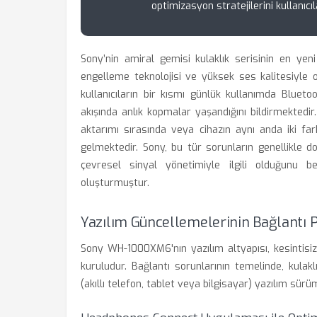
optimizasyon stratejilerini kullanıcı
Sony’nin amiral gemisi kulaklık serisinin en ye
engelleme teknolojisi ve yüksek ses kalitesiyle o
kullanıcıların bir kısmı günlük kullanımda Blueto
akışında anlık kopmalar yaşandığını bildirmektedi
aktarımı sırasında veya cihazın aynı anda iki fa
gelmektedir. Sony, bu tür sorunların genellikle 
çevresel sinyal yönetimiyle ilgili olduğunu be
oluşturmuştur.
Yazılım Güncellemelerinin Bağlantı 
Sony WH-1000XM6'nın yazılım altyapısı, kesintisiz
kuruludur. Bağlantı sorunlarının temelinde, kulakl
(akıllı telefon, tablet veya bilgisayar) yazılım sür