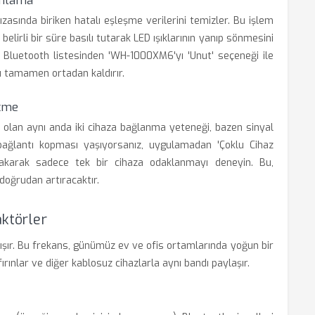
ımlama
ızasında biriken hatalı eşleşme verilerini temizler. Bu işlem
belirli bir süre basılı tutarak LED ışıklarının yanıp sönmesini
ın Bluetooth listesinden 'WH-1000XM6'yı 'Unut' seçeneği ile
ı tamamen ortadan kaldırır.
etme
 olan aynı anda iki cihaza bağlanma yeteneği, bazen sinyal
 bağlantı kopması yaşıyorsanız, uygulamadan 'Çoklu Cihaz
bırakarak sadece tek bir cihaza odaklanmayı deneyin. Bu,
 doğrudan artıracaktır.
aktörler
lışır. Bu frekans, günümüz ev ve ofis ortamlarında yoğun bir
fırınlar ve diğer kablosuz cihazlarla aynı bandı paylaşır.