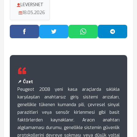
LEVERSNET
18.05.2026
Facebook'ta Paylaş
Twitter'da Paylaş
WhatsApp'ta Paylaş
Telegram
📌 Özet
Peugeot 2008 yeni kasa araçlarda sıklıkla
karşılaşılan anahtarsız giriş sistemi arızaları,
genellikle tükenen kumanda pili, çevresel sinyal
parazitleri veya sensör kirlenmesi gibi basit
faktörlerden kaynaklanır. Aracın anahtarı
algılamaması durumu, genellikle sistemin güvenlik
protokollerini devreye sokması veya düşük voltaj