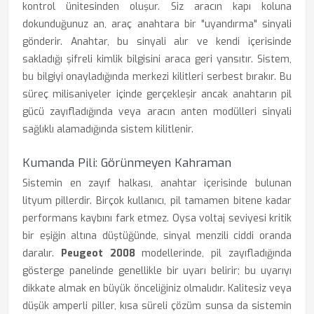
kontrol ünitesinden oluşur. Siz aracın kapı koluna
dokunduğunuz an, araç anahtara bir "uyandırma" sinyali
gönderir. Anahtar, bu sinyali alır ve kendi içerisinde
sakladığı şifreli kimlik bilgisini araca geri yansıtır. Sistem,
bu bilgiyi onayladığında merkezi kilitleri serbest bırakır. Bu
süreç milisaniyeler içinde gerçekleşir ancak anahtarın pil
gücü zayıfladığında veya aracın anten modülleri sinyali
sağlıklı alamadığında sistem kilitlenir.
Kumanda Pili: Görünmeyen Kahraman
Sistemin en zayıf halkası, anahtar içerisinde bulunan
lityum pillerdir. Birçok kullanıcı, pil tamamen bitene kadar
performans kaybını fark etmez. Oysa voltaj seviyesi kritik
bir eşiğin altına düştüğünde, sinyal menzili ciddi oranda
daralır.
Peugeot 2008
modellerinde, pil zayıfladığında
gösterge panelinde genellikle bir uyarı belirir; bu uyarıyı
dikkate almak en büyük önceliğiniz olmalıdır. Kalitesiz veya
düşük amperli piller, kısa süreli çözüm sunsa da sistemin