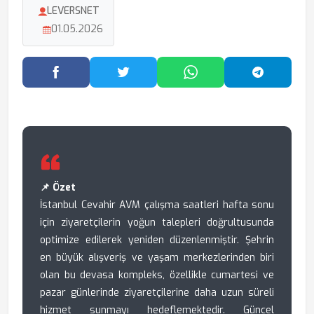
LEVERSNET
01.05.2026
Facebook'ta Paylaş
Twitter'da Paylaş
WhatsApp'ta Paylaş
Telegram
📌 Özet
İstanbul Cevahir AVM çalışma saatleri hafta sonu
için ziyaretçilerin yoğun talepleri doğrultusunda
optimize edilerek yeniden düzenlenmiştir. Şehrin
en büyük alışveriş ve yaşam merkezlerinden biri
olan bu devasa kompleks, özellikle cumartesi ve
pazar günlerinde ziyaretçilerine daha uzun süreli
hizmet sunmayı hedeflemektedir. Güncel