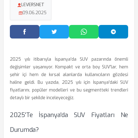
LEVERSNET
09.06.2025
Facebook'ta Paylaş
Twitter'da Paylaş
WhatsApp'ta Paylaş
Telegram
2025 yılı itibarıyla İspanya'da SUV pazarında önemli
değişimler yaşanıyor. Kompakt ve orta boy SUV'lar, hem
şehir içi hem de kırsal alanlarda kullanıcıların gözdesi
haline geldi. Bu yazıda, 2025 yılı için İspanya'daki SUV
fiyatlarını, popüler modelleri ve bu segmentteki trendleri
detaylı bir şekilde inceleyeceğiz.
2025'te İspanya'da SUV Fiyatları Ne
Durumda?