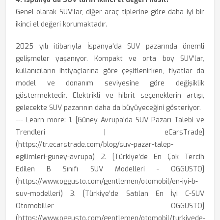
Genel olarak SUV'lar, diğer araç tiplerine göre daha iyi bir
ikinci el değeri korumaktadır.
2025 yılı itibarıyla İspanya'da SUV pazarında önemli
gelişmeler yaşanıyor. Kompakt ve orta boy SUV'lar,
kullanıcıların ihtiyaçlarına göre çeşitlenirken, fiyatlar da
model ve donanım seviyesine göre değişiklik
göstermektedir. Elektrikli ve hibrit seçeneklerin artışı,
gelecekte SUV pazarının daha da büyüyeceğini gösteriyor.
--- Learn more: 1. [Güney Avrupa'da SUV Pazarı Talebi ve
Trendleri | eCarsTrade]
(https://tr.ecarstrade.com/blog/suv-pazar-talep-
egilimleri-guney-avrupa) 2. [Türkiye’de En Çok Tercih
Edilen B Sınıfı SUV Modelleri - OGGUSTO]
(https://www.oggusto.com/gentlemen/otomobil/en-iyi-b-
suv-modelleri) 3. [Türkiye’de Satılan En İyi C-SUV
Otomobiller - OGGUSTO]
(https://www.oggusto.com/gentlemen/otomobil/turkiyede-