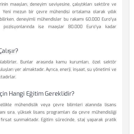
rinin maaşları, deneyim seviyesine, çalıştıkları sektöre ve
r. Yeni mezun bir çevre mühendisi ortalama olarak yıllık
bilirken, deneyimli mühendisler bu rakamı 60.000 Euro'ya
lik pozisyonlarında ise maaşlar 80.000 Euro'ya kadar
alışır?
labilirler. Bunlar arasında kamu kurumları, özel sektör
uluşları yer almaktadır. Ayrıca, enerji, inşaat, su yönetimi ve
tadırlar.
in Hangi Eğitim Gereklidir?
llikle mühendislik veya çevre bilimleri alanında lisans
nı sıra, yüksek lisans programları da çevre mühendisliği
fırsat sunmaktadır. Eğitim sürecinde, staj yaparak pratik