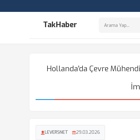
TakHaber
Hollanda'da Çevre Mühendis
İm
LEVERSNET
29.03.2026