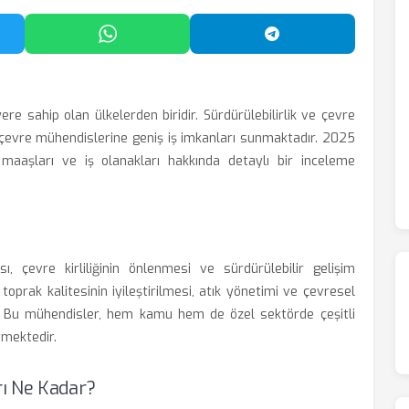
'da Paylaş
WhatsApp'ta Paylaş
Telegram'da Payl
re sahip olan ülkelerden biridir. Sürdürülebilirlik ve çevre
 çevre mühendislerine geniş iş imkanları sunmaktadır. 2025
n maaşları ve iş olanakları hakkında detaylı bir inceleme
, çevre kirliliğinin önlenmesi ve sürdürülebilir gelişim
toprak kalitesinin iyileştirilmesi, atık yönetimi ve çevresel
r. Bu mühendisler, hem kamu hem de özel sektörde çeşitli
rmektedir.
ı Ne Kadar?