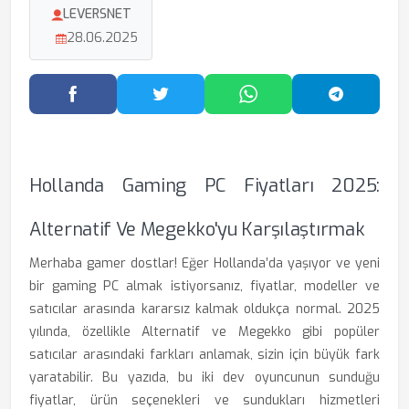
LEVERSNET
28.06.2025
Facebook'ta Paylaş
Twitter'da Paylaş
WhatsApp'ta Paylaş
Telegram
Hollanda Gaming PC Fiyatları 2025:
Alternatif Ve Megekko'yu Karşılaştırmak
Merhaba gamer dostlar! Eğer Hollanda’da yaşıyor ve yeni
bir gaming PC almak istiyorsanız, fiyatlar, modeller ve
satıcılar arasında kararsız kalmak oldukça normal. 2025
yılında, özellikle Alternatif ve Megekko gibi popüler
satıcılar arasındaki farkları anlamak, sizin için büyük fark
yaratabilir. Bu yazıda, bu iki dev oyuncunun sunduğu
fiyatlar, ürün seçenekleri ve sundukları hizmetleri