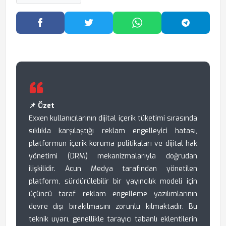
Facebook'ta Paylaş
Twitter'da Paylaş
WhatsApp'ta Paylaş
Telegram
📌 Özet
Exxen kullanıcılarının dijital içerik tüketimi sırasında
sıklıkla karşılaştığı reklam engelleyici hatası,
platformun içerik koruma politikaları ve dijital hak
yönetimi (DRM) mekanizmalarıyla doğrudan
ilişkilidir. Acun Medya tarafından yönetilen
platform, sürdürülebilir bir yayıncılık modeli için
üçüncü taraf reklam engelleme yazılımlarının
devre dışı bırakılmasını zorunlu kılmaktadır. Bu
teknik uyarı, genellikle tarayıcı tabanlı eklentilerin