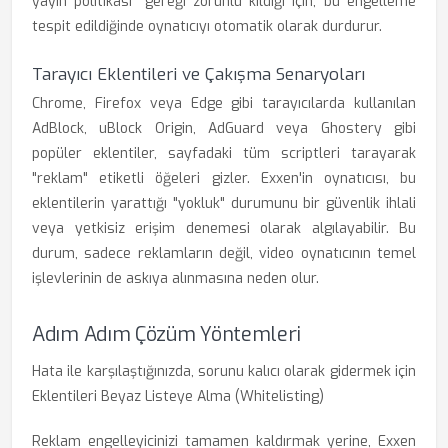
yayın politikası" gereği zorunlu kıldığı için, bu engelleme
tespit edildiğinde oynatıcıyı otomatik olarak durdurur.
Tarayıcı Eklentileri ve Çakışma Senaryoları
Chrome, Firefox veya Edge gibi tarayıcılarda kullanılan
AdBlock, uBlock Origin, AdGuard veya Ghostery gibi
popüler eklentiler, sayfadaki tüm scriptleri tarayarak
"reklam" etiketli öğeleri gizler. Exxen'in oynatıcısı, bu
eklentilerin yarattığı "yokluk" durumunu bir güvenlik ihlali
veya yetkisiz erişim denemesi olarak algılayabilir. Bu
durum, sadece reklamların değil, video oynatıcının temel
işlevlerinin de askıya alınmasına neden olur.
Adım Adım Çözüm Yöntemleri
Hata ile karşılaştığınızda, sorunu kalıcı olarak gidermek için
Eklentileri Beyaz Listeye Alma (Whitelisting)
Reklam engelleyicinizi tamamen kaldırmak yerine, Exxen