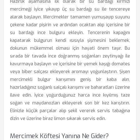
Hazırlık aşamasına ilk olarak bir su bardağı kırmızı
mercimeği iyice yıkayıp üç su bardağı su ile tencereye
alarak başlayın. Mercimekler tamamen yumuşayıp suyunu
çekene kadar pişirin ve ardından ocaktan alıp içerisine bir
su bardağı ince bulguru ekleyin. Tencerenin kapağını
kapatarak bulgurun kendi ısısıyla şişmesini beklemek,
dokunun mükemmel olması için hayati önem taşır. Bu
sırada bir tavada ince doğranmış soğanları zeytinyağı ile
kavurmaya başlayın ve içerisine bir yemek kaşığı domates
veya biber salçası ekleyerek aromayı yoğunlaştırın. Şişen
mercimekli bulgur karışımını geniş bir kaba alın,
hazırladığınız soğanlı salçalı karışımı ve baharatları üzerine
ilave edin. İyice yoğurduğunuz harca ince kıyılmış taze
soğan ve maydanozları ekleyerek son bir kez karıştırın.
Elinizle küçük parçalar alıp şekil vererek servis tabağına
dizin ve üzerine biraz limon sıkarak servis edin.
Mercimek Köftesi Yanına Ne Gider?