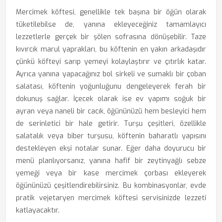
Mercimek köftesi, genellikle tek başına bir öğün olarak
tüketilebilse de, yanına ekleyeceğiniz tamamlayıcı
lezzetlerle gerçek bir şölen sofrasına dönüşebilir. Taze
kıvırcık marul yaprakları, bu köftenin en yakın arkadaşıdır
çünkü köfteyi sarıp yemeyi kolaylaştırır ve çıtırlık katar.
Ayrıca yanına yapacağınız bol sirkeli ve sumaklı bir çoban
salatası, köftenin yoğunluğunu dengeleyerek ferah bir
dokunuş sağlar. İçecek olarak ise ev yapımı soğuk bir
ayran veya naneli bir cacık, öğününüzü hem besleyici hem
de serinletici bir hale getirir. Turşu çeşitleri, özellikle
salatalık veya biber turşusu, köftenin baharatlı yapısını
destekleyen ekşi notalar sunar. Eğer daha doyurucu bir
menü planlıyorsanız, yanına hafif bir zeytinyağlı sebze
yemeği veya bir kase mercimek çorbası ekleyerek
öğününüzü çeşitlendirebilirsiniz. Bu kombinasyonlar, evde
pratik vejetaryen mercimek köftesi servisinizde lezzeti
katlayacaktır.