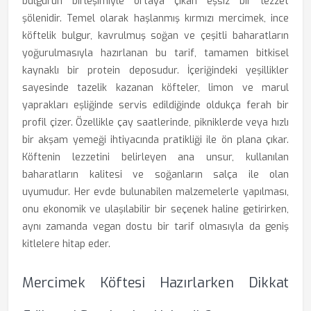
bulgurun birleşimiyle ortaya çıkan eşsiz bir lezzet
şölenidir. Temel olarak haşlanmış kırmızı mercimek, ince
köftelik bulgur, kavrulmuş soğan ve çeşitli baharatların
yoğurulmasıyla hazırlanan bu tarif, tamamen bitkisel
kaynaklı bir protein deposudur. İçeriğindeki yeşillikler
sayesinde tazelik kazanan köfteler, limon ve marul
yaprakları eşliğinde servis edildiğinde oldukça ferah bir
profil çizer. Özellikle çay saatlerinde, pikniklerde veya hızlı
bir akşam yemeği ihtiyacında pratikliği ile ön plana çıkar.
Köftenin lezzetini belirleyen ana unsur, kullanılan
baharatların kalitesi ve soğanların salça ile olan
uyumudur. Her evde bulunabilen malzemelerle yapılması,
onu ekonomik ve ulaşılabilir bir seçenek haline getirirken,
aynı zamanda vegan dostu bir tarif olmasıyla da geniş
kitlelere hitap eder.
Mercimek Köftesi Hazırlarken Dikkat