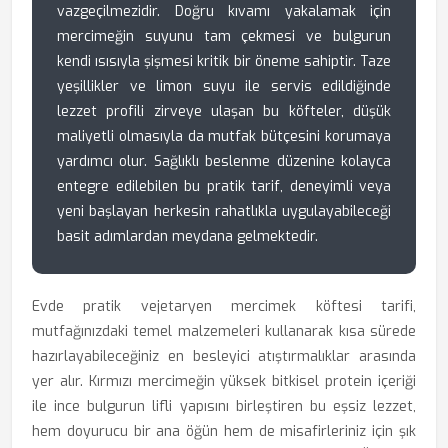
vazgeçilmezidir. Doğru kıvamı yakalamak için
mercimeğin suyunu tam çekmesi ve bulgurun
kendi ısısıyla şişmesi kritik bir öneme sahiptir. Taze
yeşillikler ve limon suyu ile servis edildiğinde
lezzet profili zirveye ulaşan bu köfteler, düşük
maliyetli olmasıyla da mutfak bütçesini korumaya
yardımcı olur. Sağlıklı beslenme düzenine kolayca
entegre edilebilen bu pratik tarif, deneyimli veya
yeni başlayan herkesin rahatlıkla uygulayabileceği
basit adımlardan meydana gelmektedir.
Evde pratik vejetaryen mercimek köftesi tarifi,
mutfağınızdaki temel malzemeleri kullanarak kısa sürede
hazırlayabileceğiniz en besleyici atıştırmalıklar arasında
yer alır. Kırmızı mercimeğin yüksek bitkisel protein içeriği
ile ince bulgurun lifli yapısını birleştiren bu eşsiz lezzet,
hem doyurucu bir ana öğün hem de misafirleriniz için şık