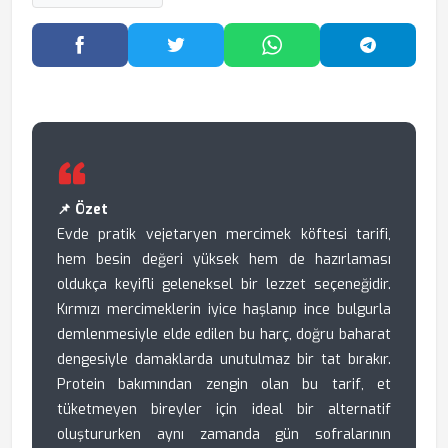
Facebook'ta Paylaş
Twitter'da Paylaş
WhatsApp'ta Paylaş
Telegram
📌 Özet
Evde pratik vejetaryen mercimek köftesi tarifi,
hem besin değeri yüksek hem de hazırlaması
oldukça keyifli geleneksel bir lezzet seçeneğidir.
Kırmızı mercimeklerin iyice haşlanıp ince bulgurla
demlenmesiyle elde edilen bu harç, doğru baharat
dengesiyle damaklarda unutulmaz bir tat bırakır.
Protein bakımından zengin olan bu tarif, et
tüketmeyen bireyler için ideal bir alternatif
oluştururken aynı zamanda gün sofralarının