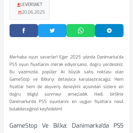
LEVERSNET
20.06.2025
Facebook'ta Paylaş
Twitter'da Paylaş
WhatsApp'ta Paylaş
Telegram
Merhaba oyun severler! Eğer 2025 yılında Danimarka'da
PS5 oyun fiyatlarını merak ediyorsanız, doğru yerdesiniz.
Bu yazımızda, popüler iki büyük satış noktası olan
GameStop ve Bilka’yı detaylıca karşılaştıracağız. Hem
fiyatlar hem de alışveriş deneyimi açısından sizlere en
doğru bilgiyi sunmayı amaçladık. Hadi, birlikte
Danimarka’da PS5 oyunlarını en uygun fiyatlara nasıl
bulabileceğinizi keşfedelim!
GameStop Ve Bilka: Danimarka'da PS5