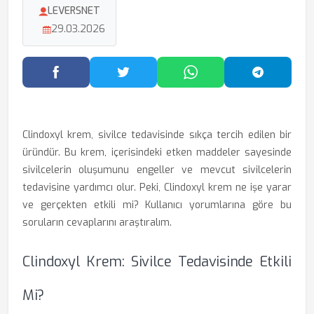
LEVERSNET
29.03.2026
Facebook'ta Paylaş
Twitter'da Paylaş
WhatsApp'ta Paylaş
Telegram
Clindoxyl krem, sivilce tedavisinde sıkça tercih edilen bir
üründür. Bu krem, içerisindeki etken maddeler sayesinde
sivilcelerin oluşumunu engeller ve mevcut sivilcelerin
tedavisine yardımcı olur. Peki, Clindoxyl krem ne işe yarar
ve gerçekten etkili mi? Kullanıcı yorumlarına göre bu
soruların cevaplarını araştıralım.
Clindoxyl Krem: Sivilce Tedavisinde Etkili
Mi?