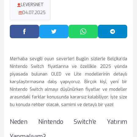
LEVERSNET
04.07.2025
Facebook'ta Paylaş
Twitter'da Paylaş
WhatsApp'ta Paylaş
Telegram
Merhaba sevgili oyun severler! Bugün sizlerle Belçika’da
Nintendo Switch fiyatlarına ve özellikle 2025 yılında
piyasada bulunan OLED ve Lite modellerinin detaylı
karşılaştırmasına dalış yapıyoruz. Birçok kişi, yeni bir
Nintendo Switch almayı düşünürken fiyatlar ve modeller
arasındaki farklar konusunda kararsız kalabiliyor. İşte size
bu konuda rehber olacak, samimi ve detaylı bir yazı!
Neden Nintendo Switch’e Yatırım
Yapmalıyım?