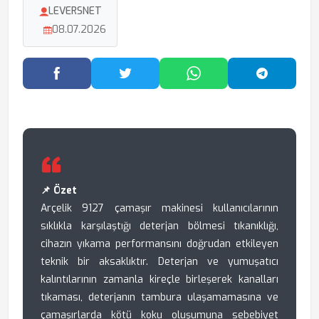
LEVERSNET
08.07.2026
Facebook'ta Paylaş
Twitter'da Paylaş
WhatsApp'ta Paylaş
Telegram
📌 Özet
Arçelik 9127 çamaşır makinesi kullanıcılarının
sıklıkla karşılaştığı deterjan bölmesi tıkanıklığı,
cihazın yıkama performansını doğrudan etkileyen
teknik bir aksaklıktır. Deterjan ve yumuşatıcı
kalıntılarının zamanla kireçle birleşerek kanalları
tıkaması, deterjanın tambura ulaşamamasına ve
çamaşırlarda kötü koku oluşumuna sebebiyet