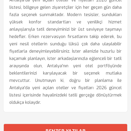
Antalya'da yeni açılan oteller ve fiyatları 2026 güncel
listesi, bölgeye gelen ziyaretçiler için her geçen gün daha
fazla seçenek sunmaktadır. Modern tesisler, sundukları
yüksek konfor standartları ve yenilikçi hizmet
anlayışlarıyla tatil deneyiminizi bir üst seviyeye taşımayı
hedefler. Erken rezervasyon fırsatlarını takip ederek, bu
yeni nesil otellerin sunduğu lüksü çok daha ulaşılabilir
fiyatlarla deneyimleyebilirsiniz. İster ailenizle huzurlu bir
kaçamak planlayın, ister arkadaşlarınızla eğlenceli bir tatil
arayışında olun, Antalya'nın yeni otel portföyünde
beklentilerinizi karşılayacak bir seçenek mutlaka
mevcuttur. Unutmayın ki, doğru bir planlama ile
Antalya'da yeni açılan oteller ve fiyatları 2026 güncel
listesi içerisinde hayalinizdeki tatili gerçeğe dönüştürmek
oldukça kolaydır.