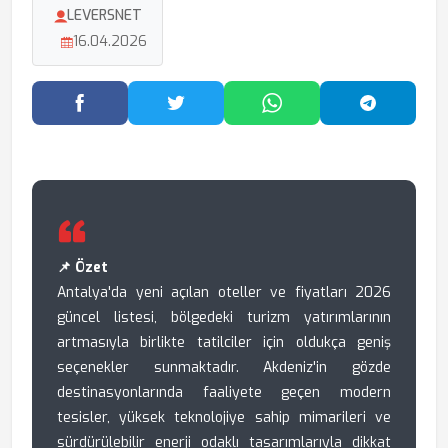
LEVERSNET
16.04.2026
Facebook'ta Paylaş
Twitter'da Paylaş
WhatsApp'ta Paylaş
Telegram
📌 Özet
Antalya'da yeni açılan oteller ve fiyatları 2026
güncel listesi, bölgedeki turizm yatırımlarının
artmasıyla birlikte tatilciler için oldukça geniş
seçenekler sunmaktadır. Akdeniz'in gözde
destinasyonlarında faaliyete geçen modern
tesisler, yüksek teknolojiye sahip mimarileri ve
sürdürülebilir enerji odaklı tasarımlarıyla dikkat