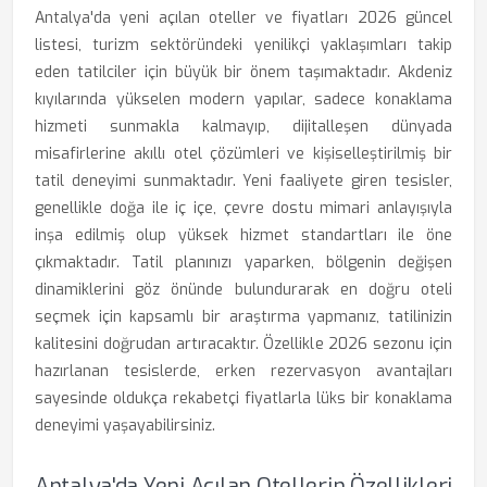
Antalya'da yeni açılan oteller ve fiyatları 2026 güncel
listesi, turizm sektöründeki yenilikçi yaklaşımları takip
eden tatilciler için büyük bir önem taşımaktadır. Akdeniz
kıyılarında yükselen modern yapılar, sadece konaklama
hizmeti sunmakla kalmayıp, dijitalleşen dünyada
misafirlerine akıllı otel çözümleri ve kişiselleştirilmiş bir
tatil deneyimi sunmaktadır. Yeni faaliyete giren tesisler,
genellikle doğa ile iç içe, çevre dostu mimari anlayışıyla
inşa edilmiş olup yüksek hizmet standartları ile öne
çıkmaktadır. Tatil planınızı yaparken, bölgenin değişen
dinamiklerini göz önünde bulundurarak en doğru oteli
seçmek için kapsamlı bir araştırma yapmanız, tatilinizin
kalitesini doğrudan artıracaktır. Özellikle 2026 sezonu için
hazırlanan tesislerde, erken rezervasyon avantajları
sayesinde oldukça rekabetçi fiyatlarla lüks bir konaklama
deneyimi yaşayabilirsiniz.
Antalya'da Yeni Açılan Otellerin Özellikleri