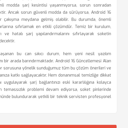
venli modda şarj kesintisi yaşanmıyorsa, sorun sonradan
ktir. Ancak sorun güvenli modda da sürüyorsa, Android 16
ir çakışma meydana gelmiş olabilir. Bu durumda, önemli
yarlarına sıfırlamak en etkili çözümdür. Temiz bir kurulum,
 ve hatalı şarj yapılandırmalarını sıfırlayarak soketin
ecektir.
yaşanan bu can sıkıcı durum, hem yeni nesil yazılım
ını bir arada barındırmaktadır. Android 16 Güncellemesi Alan
yor sorusuna yönelik sunduğumuz tüm bu çözüm önerileri ve
nmanıza katkı sağlayacaktır. Hem donanımsal temizliğe dikkat
uygulayarak şarj bağlantınızı eski kararlılığına kolayca
n temassızlık problemi devam ediyorsa, soket pinlerinde
 önünde bulundurarak yetkili bir teknik servisten profesyonel