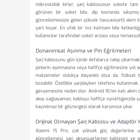
mikroskobik kirler, şarj kablosunun sokete tam 
görünen bir soket bile, dip kısmında sıkışmış 
güncellemesiyle gelen yüksek hassasiyetli akım k
şart koşar. En ufak bir toz katmanı bile iletkenliğ
kullanıcılar tarafından soket arızası veya temassız
Donanımsal Aşınma ve Pin Eğrilmeleri
Şarj kablosunu gün içinde defalarca takıp çıkarm
pinlerin aşınmasına veya hafifçe eğrilmesine yol aç
malzemeler oldukça dayanıklı olsa da, fiziksel ba
bozabilir. Özellikle şarjdayken telefonu kullanmak
gevşemesine neden olur. Android 16'nın katı akım de
akışı sağlayamaz. kabloyu hafifçe oynattığınızda şa
kaçınılmaz bir göstergesi olarak karşımıza çıkar.
Orijinal Olmayan Şarj Kablosu ve Adaptör 
Xiaomi 15 Pro, çok yüksek güç değerlerine ulaş
güncellemesi, şarj aksesuarlarının kalitesini ve 