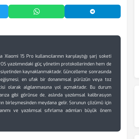
'da Paylaş
WhatsApp'ta Paylaş
Telegram'da Payl
Xiaomi 15 Pro kullanıcılarının karşılaştığı şarj soketi
rOS yazılımındaki güç yönetim protokollerinden hem de
asiyetinden kaynaklanmaktadır. Güncelleme sonrasında
ın değişmesi, en ufak bir donanımsal pürüzün veya toz
ntisi olarak algılanmasına yol açmaktadır. Bu durum
r arıza gibi görünse de, aslında yazılımsal kalibrasyon
rın birleşmesinden meydana gelir. Sorunun çözümü için
ullanımı ve yazılımsal sıfırlama adımları büyük önem