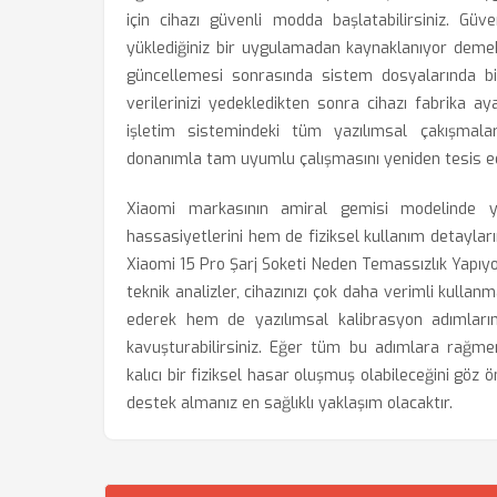
için cihazı güvenli modda başlatabilirsiniz. Gü
yüklediğiniz bir uygulamadan kaynaklanıyor deme
güncellemesi sonrasında sistem dosyalarında b
verilerinizi yedekledikten sonra cihazı fabrika a
işletim sistemindeki tüm yazılımsal çakışmaları
donanımla tam uyumlu çalışmasını yeniden tesis ed
Xiaomi markasının amiral gemisi modelinde 
hassasiyetlerini hem de fiziksel kullanım detaylar
Xiaomi 15 Pro Şarj Soketi Neden Temassızlık Yapı
teknik analizler, cihazınızı çok daha verimli kulla
ederek hem de yazılımsal kalibrasyon adımlarını 
kavuşturabilirsiniz. Eğer tüm bu adımlara rağme
kalıcı bir fiziksel hasar oluşmuş olabileceğini göz
destek almanız en sağlıklı yaklaşım olacaktır.