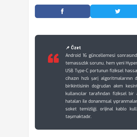
Facebook'ta Paylaş
Twitter
📌 Özet
Android 16 güncellemesi sonrasında 
temassızlık sorunu, hem yeni Hype
USB Type-C portunun fiziksel hass
cihazın hızlı şarj algoritmaların
birikintisinin doğrudan akım kesi
kullanıcılar tarafından fiziksel bi
hataları ile donanımsal yıpranmala
soket temizliği, orijinal kablo k
taşımaktadır.