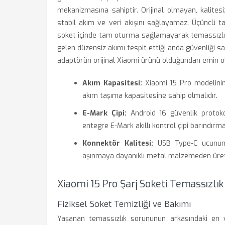
mekanizmasına sahiptir. Orijinal olmayan, kalitesi
stabil akım ve veri akışını sağlayamaz. Üçüncü ta
soket içinde tam oturma sağlamayarak temassızlığa
gelen düzensiz akımı tespit ettiği anda güvenliği sa
adaptörün orijinal Xiaomi ürünü olduğundan emin o
Akım Kapasitesi:
Xiaomi 15 Pro modelinin
akım taşıma kapasitesine sahip olmalıdır.
E-Mark Çipi:
Android 16 güvenlik protoko
entegre E-Mark akıllı kontrol çipi barındırmal
Konnektör Kalitesi:
USB Type-C ucunun 
aşınmaya dayanıklı metal malzemeden üreti
Xiaomi 15 Pro Şarj Soketi Temassızlık
Fiziksel Soket Temizliği ve Bakımı
Yaşanan temassızlık sorununun arkasındaki en ya