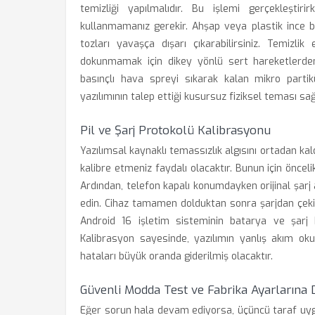
temizliği yapılmalıdır. Bu işlemi gerçekleş
kullanmamanız gerekir. Ahşap veya plastik ince bi
tozları yavaşça dışarı çıkarabilirsiniz. Temizli
dokunmamak için dikey yönlü sert hareketlerden k
basınçlı hava spreyi sıkarak kalan mikro partikü
yazılımının talep ettiği kusursuz fiziksel teması sa
Pil ve Şarj Protokolü Kalibrasyonu
Yazılımsal kaynaklı temassızlık algısını ortadan kaldı
kalibre etmeniz faydalı olacaktır. Bunun için önceli
Ardından, telefon kapalı konumdayken orijinal şarj 
edin. Cihaz tamamen dolduktan sonra şarjdan çeki
Android 16 işletim sisteminin batarya ve şarj k
Kalibrasyon sayesinde, yazılımın yanlış akım oku
hataları büyük oranda giderilmiş olacaktır.
Güvenli Modda Test ve Fabrika Ayarlarına
Eğer sorun hala devam ediyorsa, üçüncü taraf uygu