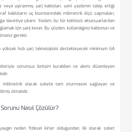
z veya yıpranmış şarj kabloları, yeni yazılımın talep ettiği
raf kabloların uç kısımlarındaki milimetrik ölçü sapmaları,
 davetiye çıkarır. Yazılım, bu tür kalitesiz aksesuarlardan
ğlamak için şarjı keser. Bu yüzden, kullandığınız kablonun ve
lmanız gerekir.
 yüksek hızlı şarj teknolojisini destekleyecek minimum 6A
lleriyle sorunsuz iletişim kurabilen ve akımı düzenleyen
ıdır.
milimetrik olarak sokete tam oturmasını sağlayan ve
lmiş olmalıdır.
 Sorunu Nasıl Çözülür?
ygın neden fiziksel kirler olduğundan, ilk olarak soket