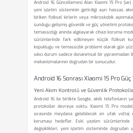
Android 16 Güncellemesi Alan Xiaomi 15 Pro Şarj 
yeni işletim sisteminin getirdiği aşırı hassas a
biriken fiziksel kirlerin veya mikroskobik aşınmal
sunduğu gelişmiş güvenlik ve güç yönetimi protokol
temassızlığı anında algılayarak cihazı koruma mo
sürümlerinde fark edilmeyen küçük fiziksel kus
kopukluğu ve temassızlık problemi olarak gün yüzü
sıkıcı durum sadece donanımsal bir yıpranmadan ib
mekanizmalarının doğrudan bir sonucudur.
Android 16 Sonrası Xiaomi 15 Pro Güç 
Yeni Akım Kontrolü ve Güvenlik Protokolle
Android 16 ile birlikte Google, akıllı telefonların
protokoller devreye soktu. Xiaomi 15 Pro modelin
sırasında meydana gelebilecek en ufak voltaj
korumayı hedefler. Eski yazılım sürümlerinde g
değişiklikleri, yeni işletim sisteminde doğrudan 