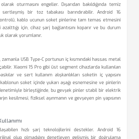
olarak oturmasını engeller. Dışarıdan bakıldığında temiz
sertleşmiş bir toz tabakası barındırabilir. Android 16
ontrolü, kablo ucunun soket pinlerine tam temas etmesini
i azalttığı için, cihaz şarj bağlantısını koparır ve bu durum
lık olarak yorumlanır.
ak, zamanla USB Type-C portunun iç kısmındaki hassas metal
abilir. Xiaomi 15 Pro gibi üst segment cihazlarda kullanılan
skılar ve sert kullanım alışkanlıkları soketin iç yapısını
, kablonun soket içinde yukarı aşağı esnemesine ve pinlerin
netimiyle birleştiğinde, bu gevşek pinler stabil bir elektrik
rjın kesilmesi, fiziksel aşınmanın ve gevşeyen pin yapısının
Kullanımı
abilen hızlı şarj teknolojilerini destekler. Android 16
orijinal olup olmadığını denetleyen gelişmiş bir doğrulama