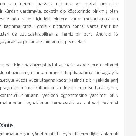
tirirken son derece hassas olmanız ve metal nesneler
r kürdan yardımıyla, soketin dip köşelerinde birikmiş olan
k esnasında soket içindeki pinlere zarar mekanizmalarına
açınmalısınız. Temizlik bittikten sonra, varsa hafif bir
lleri de uzaklaştırabilirsiniz. Temiz bir port, Android 16
ğlayarak şarj kesintilerinin önüne geçecektir.
rmak için cihazınızın pil istatistiklerini ve şarj protokollerini
kle cihazınızın şarjını tamamen bitirip kapanmasını sağlayın.
aletiyle yüzde yüze ulaşana kadar kesintisiz bir şekilde şarj
p açın ve normal kullanımınıza devam edin. Bu basit işlem,
ontrolcü sınırlarını yeniden öğrenmesine yardımcı olur.
malarından kaynaklanan temassızlık ve ani şarj kesintisi
 Dönüş
lamaların şarj yönetimini etkileyip etkilemediğini anlamak