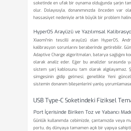
soketinde en ufak bir oynama olduğunda şarjın t
olur. Dolayısıyla, donanımınızda önceden var ol
hassasiyet nedeniyle artık büyük bir problem haline
HyperOS Arayüzü ve Yazılımsal Kalibrasyo
Xiaomi'nin tescilli arayüzü olan HyperOS, An
kalibrasyon sorunlarını beraberinde getirebilir. Gü
Adaptive Charge algoritmaları, batarya sağlığını ko
olarak analiz eder. Eğer bu analizler sırasında y
sistem şarj kablosunu tam olarak algılayamaz. Ş
simgesinin gidip gelmesi, genellikle Yeni günce
sistemin donanım bileşenlerini yanlış yorumlaması
USB Type-C Soketindeki Fiziksel Tem
Port İçerisinde Biriken Toz ve Yabancı Mad
Günlük kullanımda cebimizde, çantamızda veya ma
portu, dış dünyaya tamamen açık bir yapıya sahiptir.