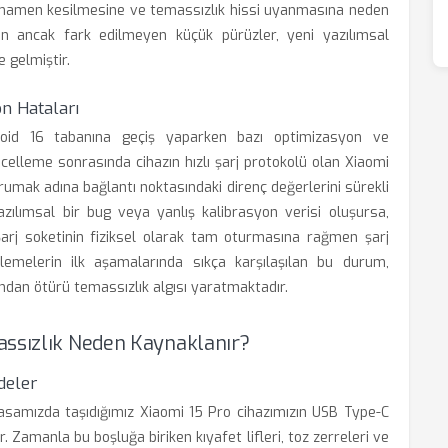
amamen kesilmesine ve temassızlık hissi uyanmasına neden
an ancak fark edilmeyen küçük pürüzler, yeni yazılımsal
 gelmiştir.
n Hataları
droid 16 tabanına geçiş yaparken bazı optimizasyon ve
ncelleme sonrasında cihazın hızlı şarj protokolü olan Xiaomi
rumak adına bağlantı noktasındaki direnç değerlerini sürekli
azılımsal bir bug veya yanlış kalibrasyon verisi oluşursa,
arj soketinin fiziksel olarak tam oturmasına rağmen şarj
llemelerin ilk aşamalarında sıkça karşılaşılan bu durum,
ndan ötürü temassızlık algısı yaratmaktadır.
assızlık Neden Kaynaklanır?
deler
samızda taşıdığımız Xiaomi 15 Pro cihazımızın USB Type-C
 Zamanla bu boşluğa biriken kıyafet lifleri, toz zerreleri ve