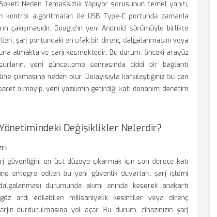
Soketi Neden Temassızlık Yapıyor sorusunun temel yanıtı,
kım kontrol algoritmaları ile USB Type-C portunda zamanla
arın çakışmasıdır. Google'ın yeni Android sürümüyle birlikte
leri, şarj portundaki en ufak bir direnç dalgalanmasını veya
duna almakta ve şarjı kesmektedir. Bu durum, önceki arayüz
urların, yeni güncelleme sonrasında ciddi bir bağlantı
ne çıkmasına neden olur. Dolayısıyla karşılaştığınız bu can
aret olmayıp, yeni yazılımın getirdiği katı donanım denetim
Yönetimindeki Değişiklikler Nelerdir?
ri
 şarj güvenliğini en üst düzeye çıkarmak için son derece katı
e entegre edilen bu yeni güvenlik duvarları, şarj işlemi
 dalgalanması durumunda akımı anında keserek anakartı
öz ardı edilebilen milisaniyelik kesintiler veya direnç
şarjın durdurulmasına yol açar. Bu durum, cihazınızın şarj