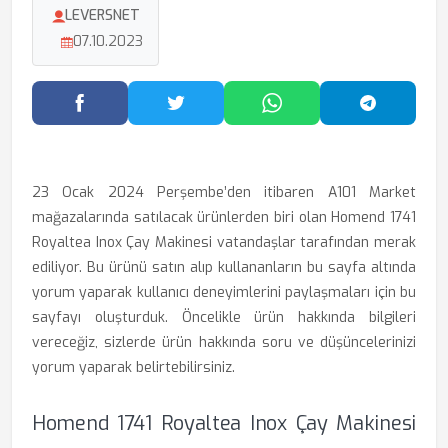
LEVERSNET
07.10.2023
Facebook'ta Paylaş
Twitter'da Paylaş
WhatsApp'ta Paylaş
Telegram
23 Ocak 2024 Perşembe’den itibaren A101 Market
mağazalarında satılacak ürünlerden biri olan Homend 1741
Royaltea Inox Çay Makinesi vatandaşlar tarafından merak
ediliyor. Bu ürünü satın alıp kullananların bu sayfa altında
yorum yaparak kullanıcı deneyimlerini paylaşmaları için bu
sayfayı oluşturduk. Öncelikle ürün hakkında bilgileri
vereceğiz, sizlerde ürün hakkında soru ve düşüncelerinizi
yorum yaparak belirtebilirsiniz.
Homend 1741 Royaltea Inox Çay Makinesi