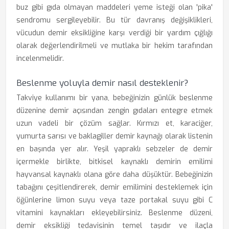
buz gibi gıda olmayan maddeleri yeme isteği olan 'pika'
sendromu sergileyebilir. Bu tür davranış değişiklikleri,
vücudun demir eksikliğine karşı verdiği bir yardım çığlığı
olarak değerlendirilmeli ve mutlaka bir hekim tarafından
incelenmelidir.
Beslenme yoluyla demir nasıl desteklenir?
Takviye kullanımı bir yana, bebeğinizin günlük beslenme
düzenine demir açısından zengin gıdaları entegre etmek
uzun vadeli bir çözüm sağlar. Kırmızı et, karaciğer,
yumurta sarısı ve baklagiller demir kaynağı olarak listenin
en başında yer alır. Yeşil yapraklı sebzeler de demir
içermekle birlikte, bitkisel kaynaklı demirin emilimi
hayvansal kaynaklı olana göre daha düşüktür. Bebeğinizin
tabağını çeşitlendirerek, demir emilimini desteklemek için
öğünlerine limon suyu veya taze portakal suyu gibi C
vitamini kaynakları ekleyebilirsiniz. Beslenme düzeni,
demir eksikliği tedavisinin temel taşıdır ve ilaçla