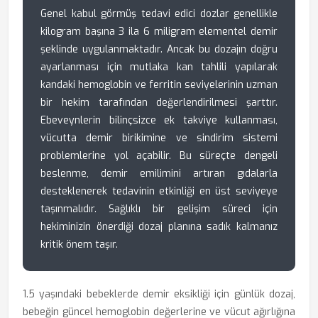
Genel kabul görmüş tedavi edici dozlar genellikle
kilogram başına 3 ila 6 miligram elementel demir
şeklinde uygulanmaktadır. Ancak bu dozajın doğru
ayarlanması için mutlaka kan tahlili yapılarak
kandaki hemoglobin ve ferritin seviyelerinin uzman
bir hekim tarafından değerlendirilmesi şarttır.
Ebeveynlerin bilinçsizce ek takviye kullanması,
vücutta demir birikimine ve sindirim sistemi
problemlerine yol açabilir. Bu süreçte dengeli
beslenme, demir emilimini artıran gıdalarla
desteklenerek tedavinin etkinliği en üst seviyeye
taşınmalıdır. Sağlıklı bir gelişim süreci için
hekiminizin önerdiği dozaj planına sadık kalmanız
kritik önem taşır.
1.5 yaşındaki bebeklerde demir eksikliği için günlük dozaj,
bebeğin güncel hemoglobin değerlerine ve vücut ağırlığına