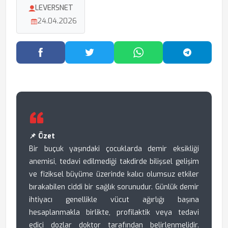
LEVERSNET
24.04.2026
Facebook'ta Paylaş
Twitter'da Paylaş
WhatsApp'ta Paylaş
Telegram
📌 Özet
Bir buçuk yaşındaki çocuklarda demir eksikliği
anemisi, tedavi edilmediği takdirde bilişsel gelişim
ve fiziksel büyüme üzerinde kalıcı olumsuz etkiler
bırakabilen ciddi bir sağlık sorunudur. Günlük demir
ihtiyacı genellikle vücut ağırlığı başına
hesaplanmakla birlikte, profilaktik veya tedavi
edici dozlar doktor tarafından belirlenmelidir.